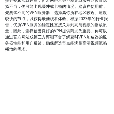
提升视频加载速度，但若网络本身不稳定或服务器位置选
择不当，仍可能出现缓冲或卡顿的情况。建议在使用前，
先测试不同的VPN服务器，选择离你所在地区较近、速度
较快的节点，以获得最佳观看体验。根据2023年的行业报
告，优质VPN服务的稳定性直接关系到高清视频的播放质
量，因此，选择信誉良好的VPN提供商尤为重要。你可以
通过官方网站或第三方评测平台了解夏时VPN加速器的服
务器性能和用户反馈，确保所选节点能满足高清视频流畅
播放的需求。
在使用夏时VPN加速器时，合理配置设置也非常重要。例
如，开启VPN的“高速模式”或“专用服务器”功能，有助于减
少延迟和数据包丢失，从而改善视频播放体验。部分VPN
提供商还支持智能切换技术，自动选择最优节点，确保在
观看高清视频时获得更流畅的效果。此外，避免同时进行
大量带宽占用的操作，比如下载大文件或多设备同时连接
VPN，否则会造成带宽分流，影响视频的清晰度和连续
性。根据《中国互联网协会》的数据显示，合理配置和优
化VPN设置可以提升视频流畅率达30%以上。